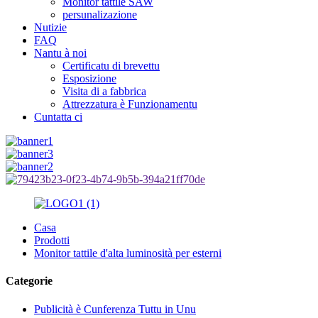
Monitor tattile SAW
persunalizazione
Nutizie
FAQ
Nantu à noi
Certificatu di brevettu
Esposizione
Visita di a fabbrica
Attrezzatura è Funzionamentu
Cuntatta ci
Casa
Prodotti
Monitor tattile d'alta luminosità per esterni
Categorie
Publicità è Cunferenza Tuttu in Unu