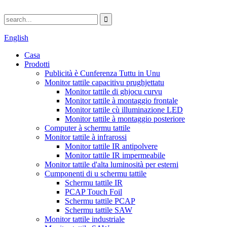
English
Casa
Prodotti
Publicità è Cunferenza Tuttu in Unu
Monitor tattile capacitivu prughjettatu
Monitor tattile di ghjocu curvu
Monitor tattile à montaggio frontale
Monitor tattile cù illuminazione LED
Monitor tattile à montaggio posteriore
Computer à schermu tattile
Monitor tattile à infrarossi
Monitor tattile IR antipolvere
Monitor tattile IR impermeabile
Monitor tattile d'alta luminosità per esterni
Cumponenti di u schermu tattile
Schermu tattile IR
PCAP Touch Foil
Schermu tattile PCAP
Schermu tattile SAW
Monitor tattile industriale