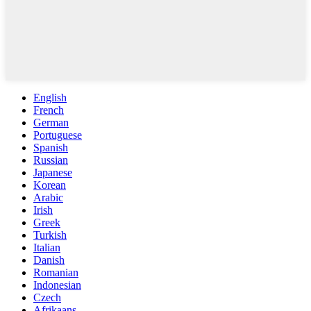
English
French
German
Portuguese
Spanish
Russian
Japanese
Korean
Arabic
Irish
Greek
Turkish
Italian
Danish
Romanian
Indonesian
Czech
Afrikaans