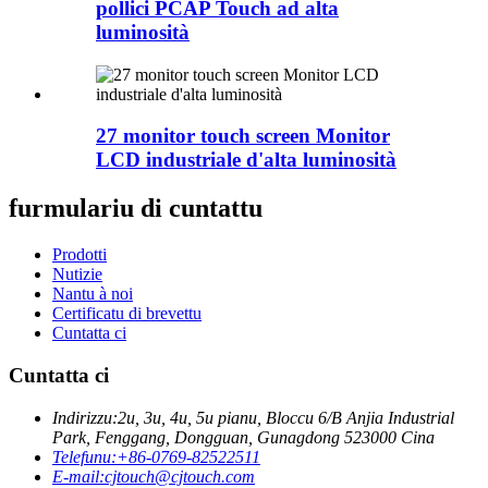
pollici PCAP Touch ad alta
luminosità
27 monitor touch screen Monitor
LCD industriale d'alta luminosità
furmulariu di cuntattu
Prodotti
Nutizie
Nantu à noi
Certificatu di brevettu
Cuntatta ci
Cuntatta ci
Indirizzu:
2u, 3u, 4u, 5u pianu, Bloccu 6/B Anjia Industrial
Park, Fenggang, Dongguan, Gunagdong 523000 Cina
Telefunu:
+86-0769-82522511
E-mail:
cjtouch@cjtouch.com