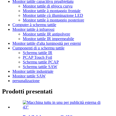
Monitor tattile capacitivu prughjettatu
Monitor tattile di ghjocu curvu
Monitor tattile à montaggio frontale
Monitor tattile cù illuminazione LED
Monitor tattile à montaggio posteriore
Computer à schermu tattile
Monitor tattile à infrarossi
Monitor tattile IR antipolvere
Monitor tattile IR impermeabile
Monitor tattile d'alta luminosità per esterni
Cumponenti di u schermu tattile
Schermu tattile IR
PCAP Touch Foil
Schermu tattile PCAP
Schermu tattile SAW
Monitor tattile industriale
Monitor tattile SAW
persunalizazione
Prodotti presentati