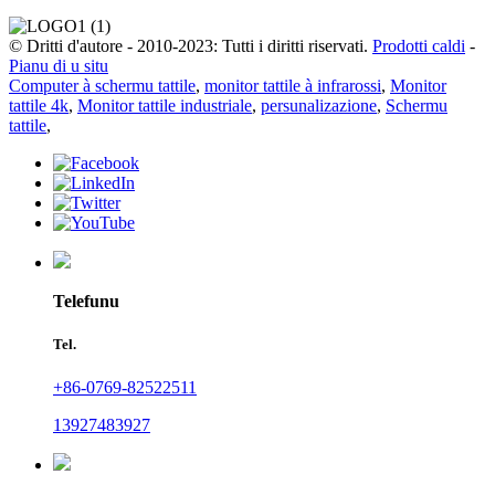
© Dritti d'autore - 2010-2023: Tutti i diritti riservati.
Prodotti caldi
-
Pianu di u situ
Computer à schermu tattile
,
monitor tattile à infrarossi
,
Monitor
tattile 4k
,
Monitor tattile industriale
,
persunalizazione
,
Schermu
tattile
,
Telefunu
Tel.
+86-0769-82522511
13927483927