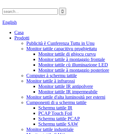
English
Casa
Prodotti
Publicità è Cunferenza Tuttu in Unu
Monitor tattile capacitivu prughjettatu
Monitor tattile di ghjocu curvu
Monitor tattile à montaggio frontale
Monitor tattile cù illuminazione LED
Monitor tattile à montaggio posteriore
Computer à schermu tattile
Monitor tattile à infrarossi
Monitor tattile IR antipolvere
Monitor tattile IR impermeabile
Monitor tattile d'alta luminosità per esterni
Cumponenti di u schermu tattile
Schermu tattile IR
PCAP Touch Foil
Schermu tattile PCAP
Schermu tattile SAW
Monitor tattile industriale