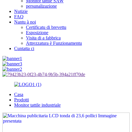
Monitor tattile SAW
persunalizazione
Nutizie
FAQ
Nantu à noi
Certificatu di brevettu
Esposizione
Visita di a fabbrica
Attrezzatura è Funzionamentu
Cuntatta ci
Casa
Prodotti
Monitor tattile industriale