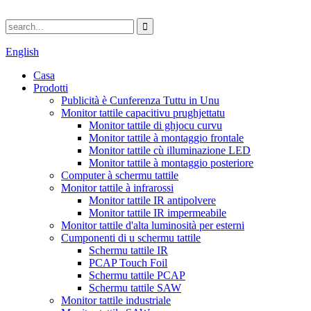
English
Casa
Prodotti
Publicità è Cunferenza Tuttu in Unu
Monitor tattile capacitivu prughjettatu
Monitor tattile di ghjocu curvu
Monitor tattile à montaggio frontale
Monitor tattile cù illuminazione LED
Monitor tattile à montaggio posteriore
Computer à schermu tattile
Monitor tattile à infrarossi
Monitor tattile IR antipolvere
Monitor tattile IR impermeabile
Monitor tattile d'alta luminosità per esterni
Cumponenti di u schermu tattile
Schermu tattile IR
PCAP Touch Foil
Schermu tattile PCAP
Schermu tattile SAW
Monitor tattile industriale