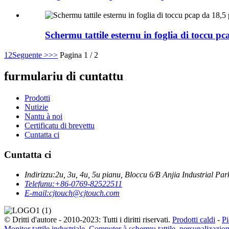
Schermu tattile esternu in foglia di toccu pc
1
2
Seguente >
>>
Pagina 1 / 2
furmulariu di cuntattu
Prodotti
Nutizie
Nantu à noi
Certificatu di brevettu
Cuntatta ci
Cuntatta ci
Indirizzu:
2u, 3u, 4u, 5u pianu, Bloccu 6/B Anjia Industrial
Telefunu:
+86-0769-82522511
E-mail:
cjtouch@cjtouch.com
© Dritti d'autore - 2010-2023: Tutti i diritti riservati.
Prodotti caldi
-
Pi
Monitor tattile industriale
,
Computer à schermu tattile
,
persunalizazio