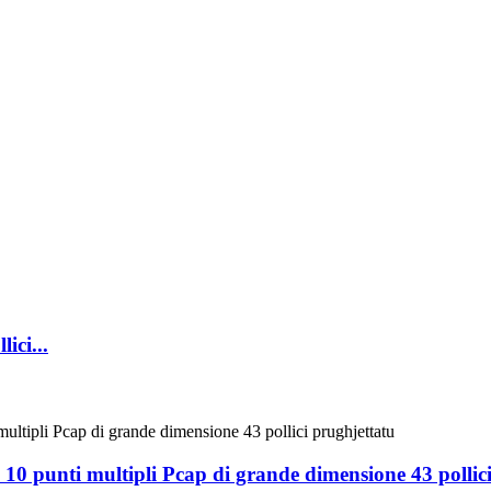
ici...
 à 10 punti multipli Pcap di grande dimensione 43 pollic