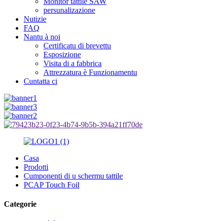
Monitor tattile SAW
persunalizazione
Nutizie
FAQ
Nantu à noi
Certificatu di brevettu
Esposizione
Visita di a fabbrica
Attrezzatura è Funzionamentu
Cuntatta ci
Casa
Prodotti
Cumponenti di u schermu tattile
PCAP Touch Foil
Categorie