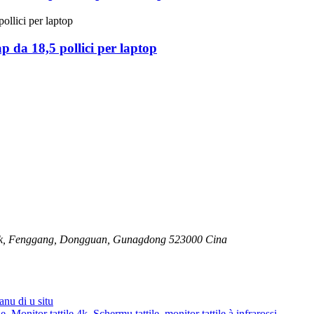
ap da 18,5 pollici per laptop
 Park, Fenggang, Dongguan, Gunagdong 523000 Cina
anu di u situ
ne
,
Monitor tattile 4k
,
Schermu tattile
,
monitor tattile à infrarossi
,