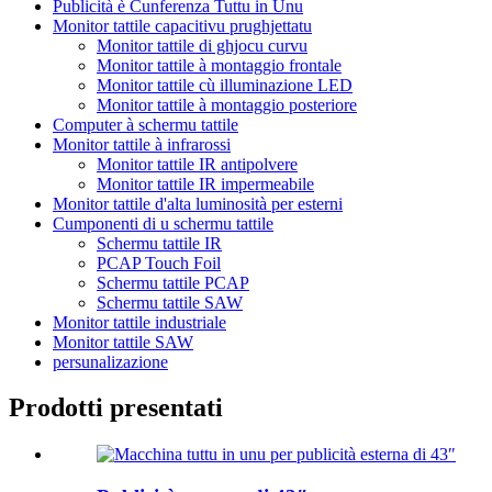
Publicità è Cunferenza Tuttu in Unu
Monitor tattile capacitivu prughjettatu
Monitor tattile di ghjocu curvu
Monitor tattile à montaggio frontale
Monitor tattile cù illuminazione LED
Monitor tattile à montaggio posteriore
Computer à schermu tattile
Monitor tattile à infrarossi
Monitor tattile IR antipolvere
Monitor tattile IR impermeabile
Monitor tattile d'alta luminosità per esterni
Cumponenti di u schermu tattile
Schermu tattile IR
PCAP Touch Foil
Schermu tattile PCAP
Schermu tattile SAW
Monitor tattile industriale
Monitor tattile SAW
persunalizazione
Prodotti presentati