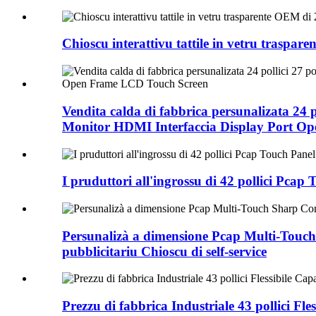
Chioscu interattivu tattile in vetru traspare
Vendita calda di fabbrica persunalizata 24 
Monitor HDMI Interfaccia Display Port O
I pruduttori all'ingrossu di 42 pollici Pc
Persunalizà a dimensione Pcap Multi-Touch
pubblicitariu Chioscu di self-service
Prezzu di fabbrica Industriale 43 pollici F