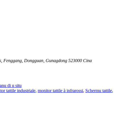
 Park, Fenggang, Dongguan, Gunagdong 523000 Cina
anu di u situ
or tattile industriale
,
monitor tattile à infrarossi
,
Schermu tattile
,