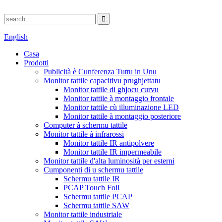
English
Casa
Prodotti
Publicità è Cunferenza Tuttu in Unu
Monitor tattile capacitivu prughjettatu
Monitor tattile di ghjocu curvu
Monitor tattile à montaggio frontale
Monitor tattile cù illuminazione LED
Monitor tattile à montaggio posteriore
Computer à schermu tattile
Monitor tattile à infrarossi
Monitor tattile IR antipolvere
Monitor tattile IR impermeabile
Monitor tattile d'alta luminosità per esterni
Cumponenti di u schermu tattile
Schermu tattile IR
PCAP Touch Foil
Schermu tattile PCAP
Schermu tattile SAW
Monitor tattile industriale