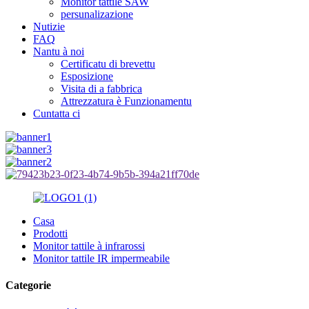
Monitor tattile SAW
persunalizazione
Nutizie
FAQ
Nantu à noi
Certificatu di brevettu
Esposizione
Visita di a fabbrica
Attrezzatura è Funzionamentu
Cuntatta ci
Casa
Prodotti
Monitor tattile à infrarossi
Monitor tattile IR impermeabile
Categorie