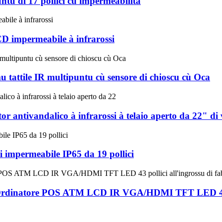
untu di 17 pollici cù impermeabilità
CD impermeabile à infrarossi
 tattile IR multipuntu cù sensore di chioscu cù Oca
r antivandalico à infrarossi à telaio aperto da 22" di 
i impermeabile IP65 da 19 pollici
'Ordinatore POS ATM LCD IR VGA/HDMI TFT LED 43 po