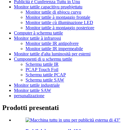
Publicità è Cunferenza Tuttu in Unu
Monitor tattile capacitivu prughjettatu
Monitor tattile di ghjocu curvu
Monitor tattile à montaggio frontale
Monitor tattile cù illuminazione LED
Monitor tattile à montaggio posteriore
Computer à schermu tattile
Monitor tattile à infrarossi
Monitor tattile IR antipolvere
Monitor tattile IR impermeabile
Monitor tattile d'alta luminosità per esterni
Cumponenti di u schermu tattile
Schermu tattile IR
PCAP Touch Foil
Schermu tattile PCAP
Schermu tattile SAW
Monitor tattile industriale
Monitor tattile SAW
persunalizazione
Prodotti presentati