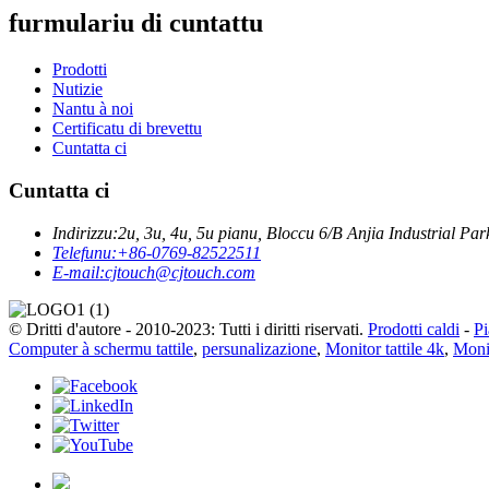
furmulariu di cuntattu
Prodotti
Nutizie
Nantu à noi
Certificatu di brevettu
Cuntatta ci
Cuntatta ci
Indirizzu:
2u, 3u, 4u, 5u pianu, Bloccu 6/B Anjia Industrial
Telefunu:
+86-0769-82522511
E-mail:
cjtouch@cjtouch.com
© Dritti d'autore - 2010-2023: Tutti i diritti riservati.
Prodotti caldi
-
Pi
Computer à schermu tattile
,
persunalizazione
,
Monitor tattile 4k
,
Monit