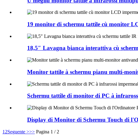
U megliu monitor tattile à infrarossi multip
19 monitor di schermu tattile cù monitor L
18,5″ Lavagna bianca interattiva cù schermu
Monitor tattile à schermu pianu multi-monito
Schermu tattile di monitor di PC à infraross
Display di Monitor di Schermu Touch di l
1
2
Seguente >
>>
Pagina 1 / 2