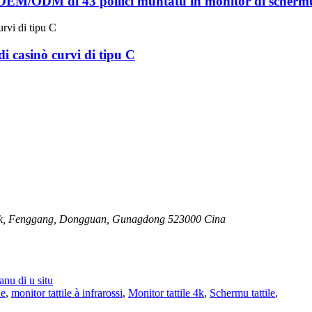
 OEM/ODM di 43 pollici muntatu in monitor di schermu t
i casinò curvi di tipu C
 Park, Fenggang, Dongguan, Gunagdong 523000 Cina
anu di u situ
ne
,
monitor tattile à infrarossi
,
Monitor tattile 4k
,
Schermu tattile
,