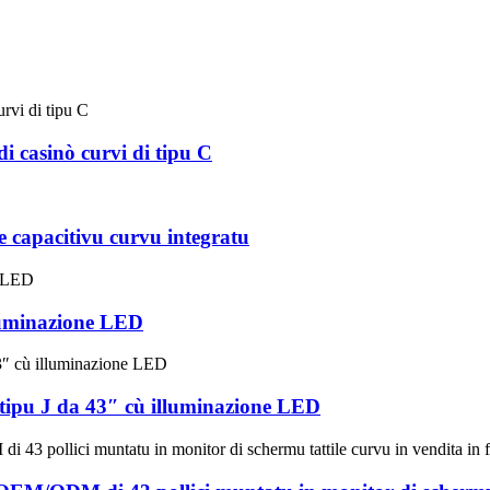
i casinò curvi di tipu C
 capacitivu curvu integratu
lluminazione LED
 tipu J da 43″ cù illuminazione LED