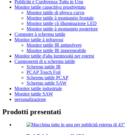
Publicità è Cunferenza Tuttu in Unu
Monitor tattile capacitivu prughjettatu
Monitor tattile di ghjocu curvu
Monitor tattile à montaggio frontale
Monitor tattile cù illuminazione LED
Monitor tattile à montaggio posteriore
Computer à schermu tattile
Monitor tattile à infrarossi
Monitor tattile IR antipolvere
Monitor tattile IR impermeabile
Monitor tattile d'alta luminosità per esterni
Cumponenti di u schermu tattile
Schermu tattile IR
PCAP Touch Foil
Schermu tattile PCAP
Schermu tattile SAW
Monitor tattile industriale
Monitor tattile SAW
persunalizazione
Prodotti presentati