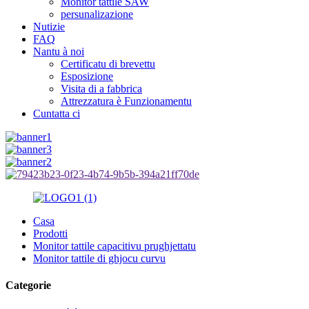
Monitor tattile SAW
persunalizazione
Nutizie
FAQ
Nantu à noi
Certificatu di brevettu
Esposizione
Visita di a fabbrica
Attrezzatura è Funzionamentu
Cuntatta ci
Casa
Prodotti
Monitor tattile capacitivu prughjettatu
Monitor tattile di ghjocu curvu
Categorie