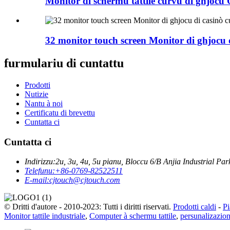
Monitor di schermu tattile curvu di ghjocu
32 monitor touch screen Monitor di ghjocu d
furmulariu di cuntattu
Prodotti
Nutizie
Nantu à noi
Certificatu di brevettu
Cuntatta ci
Cuntatta ci
Indirizzu:
2u, 3u, 4u, 5u pianu, Bloccu 6/B Anjia Industrial
Telefunu:
+86-0769-82522511
E-mail:
cjtouch@cjtouch.com
© Dritti d'autore - 2010-2023: Tutti i diritti riservati.
Prodotti caldi
-
Pi
Monitor tattile industriale
,
Computer à schermu tattile
,
persunalizazio