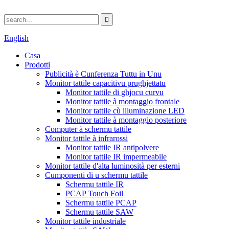
English
Casa
Prodotti
Publicità è Cunferenza Tuttu in Unu
Monitor tattile capacitivu prughjettatu
Monitor tattile di ghjocu curvu
Monitor tattile à montaggio frontale
Monitor tattile cù illuminazione LED
Monitor tattile à montaggio posteriore
Computer à schermu tattile
Monitor tattile à infrarossi
Monitor tattile IR antipolvere
Monitor tattile IR impermeabile
Monitor tattile d'alta luminosità per esterni
Cumponenti di u schermu tattile
Schermu tattile IR
PCAP Touch Foil
Schermu tattile PCAP
Schermu tattile SAW
Monitor tattile industriale