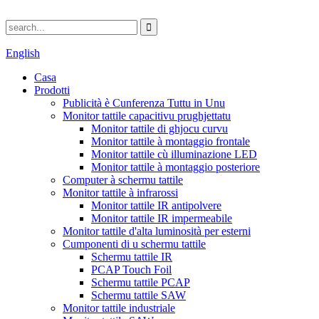
English
Casa
Prodotti
Publicità è Cunferenza Tuttu in Unu
Monitor tattile capacitivu prughjettatu
Monitor tattile di ghjocu curvu
Monitor tattile à montaggio frontale
Monitor tattile cù illuminazione LED
Monitor tattile à montaggio posteriore
Computer à schermu tattile
Monitor tattile à infrarossi
Monitor tattile IR antipolvere
Monitor tattile IR impermeabile
Monitor tattile d'alta luminosità per esterni
Cumponenti di u schermu tattile
Schermu tattile IR
PCAP Touch Foil
Schermu tattile PCAP
Schermu tattile SAW
Monitor tattile industriale