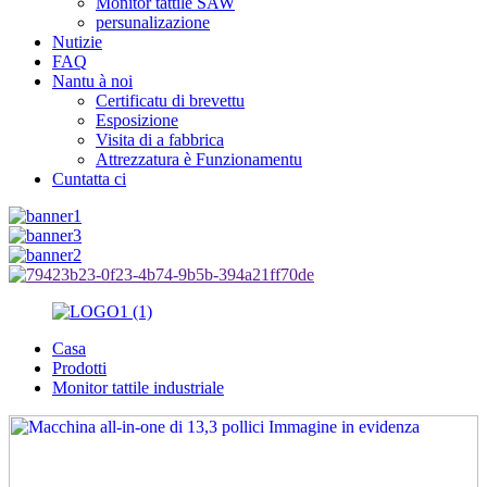
Monitor tattile SAW
persunalizazione
Nutizie
FAQ
Nantu à noi
Certificatu di brevettu
Esposizione
Visita di a fabbrica
Attrezzatura è Funzionamentu
Cuntatta ci
Casa
Prodotti
Monitor tattile industriale