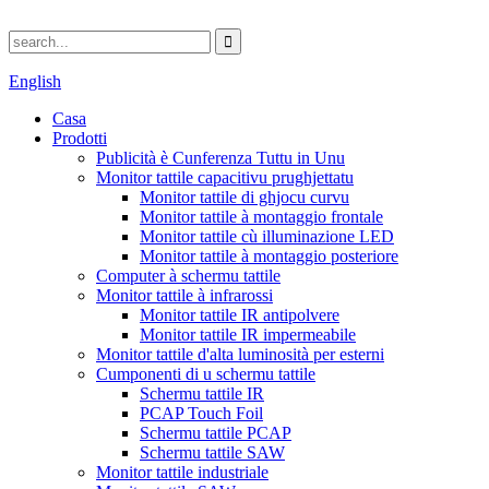
English
Casa
Prodotti
Publicità è Cunferenza Tuttu in Unu
Monitor tattile capacitivu prughjettatu
Monitor tattile di ghjocu curvu
Monitor tattile à montaggio frontale
Monitor tattile cù illuminazione LED
Monitor tattile à montaggio posteriore
Computer à schermu tattile
Monitor tattile à infrarossi
Monitor tattile IR antipolvere
Monitor tattile IR impermeabile
Monitor tattile d'alta luminosità per esterni
Cumponenti di u schermu tattile
Schermu tattile IR
PCAP Touch Foil
Schermu tattile PCAP
Schermu tattile SAW
Monitor tattile industriale