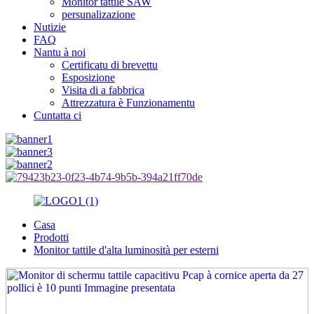
Monitor tattile SAW
persunalizazione
Nutizie
FAQ
Nantu à noi
Certificatu di brevettu
Esposizione
Visita di a fabbrica
Attrezzatura è Funzionamentu
Cuntatta ci
Casa
Prodotti
Monitor tattile d'alta luminosità per esterni