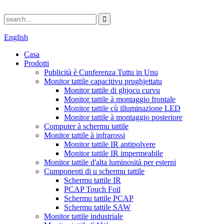
English
Casa
Prodotti
Publicità è Cunferenza Tuttu in Unu
Monitor tattile capacitivu prughjettatu
Monitor tattile di ghjocu curvu
Monitor tattile à montaggio frontale
Monitor tattile cù illuminazione LED
Monitor tattile à montaggio posteriore
Computer à schermu tattile
Monitor tattile à infrarossi
Monitor tattile IR antipolvere
Monitor tattile IR impermeabile
Monitor tattile d'alta luminosità per esterni
Cumponenti di u schermu tattile
Schermu tattile IR
PCAP Touch Foil
Schermu tattile PCAP
Schermu tattile SAW
Monitor tattile industriale