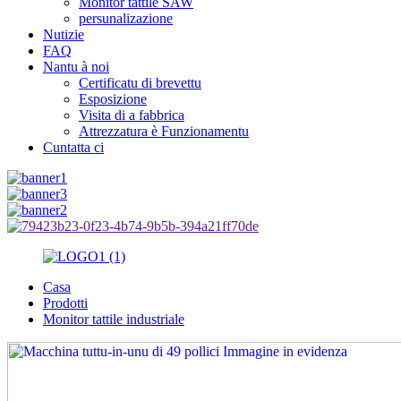
Monitor tattile SAW
persunalizazione
Nutizie
FAQ
Nantu à noi
Certificatu di brevettu
Esposizione
Visita di a fabbrica
Attrezzatura è Funzionamentu
Cuntatta ci
Casa
Prodotti
Monitor tattile industriale