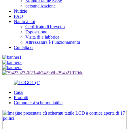
Monitor tattile SAW
persunalizazione
Nutizie
FAQ
Nantu à noi
Certificatu di brevettu
Esposizione
Visita di a fabbrica
Attrezzatura è Funzionamentu
Cuntatta ci
Casa
Prodotti
Computer à schermu tattile