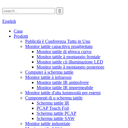
English
Casa
Prodotti
Publicità è Cunferenza Tuttu in Unu
Monitor tattile capacitivu prughjettatu
Monitor tattile di ghjocu curvu
Monitor tattile à montaggio frontale
Monitor tattile cù illuminazione LED
Monitor tattile à montaggio posteriore
Computer à schermu tattile
Monitor tattile à infrarossi
Monitor tattile IR antipolvere
Monitor tattile IR impermeabile
Monitor tattile d'alta luminosità per esterni
Cumponenti di u schermu tattile
Schermu tattile IR
PCAP Touch Foil
Schermu tattile PCAP
Schermu tattile SAW
Monitor tattile industriale