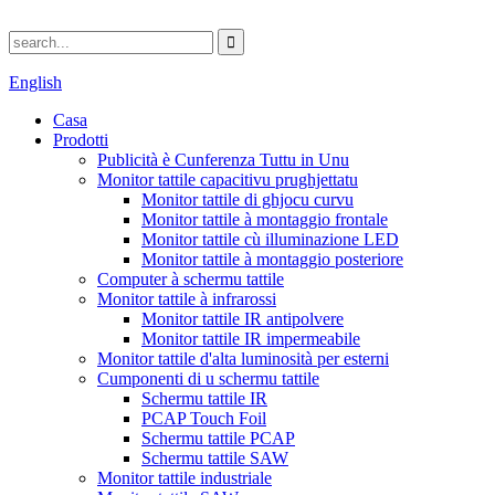
English
Casa
Prodotti
Publicità è Cunferenza Tuttu in Unu
Monitor tattile capacitivu prughjettatu
Monitor tattile di ghjocu curvu
Monitor tattile à montaggio frontale
Monitor tattile cù illuminazione LED
Monitor tattile à montaggio posteriore
Computer à schermu tattile
Monitor tattile à infrarossi
Monitor tattile IR antipolvere
Monitor tattile IR impermeabile
Monitor tattile d'alta luminosità per esterni
Cumponenti di u schermu tattile
Schermu tattile IR
PCAP Touch Foil
Schermu tattile PCAP
Schermu tattile SAW
Monitor tattile industriale