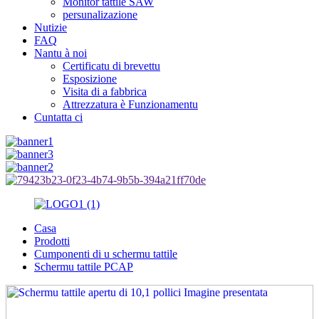
Monitor tattile SAW
persunalizazione
Nutizie
FAQ
Nantu à noi
Certificatu di brevettu
Esposizione
Visita di a fabbrica
Attrezzatura è Funzionamentu
Cuntatta ci
Casa
Prodotti
Cumponenti di u schermu tattile
Schermu tattile PCAP